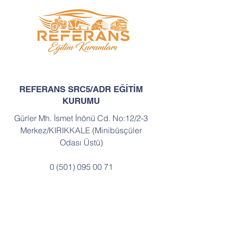
REFERANS SRC5/ADR EĞİTİM
KURUMU
Gürler Mh. İsmet İnönü Cd. No:12/2-3
Merkez/KIRIKKALE (Minibüsçüler
Odası Üstü)
0 (501) 095 00 71