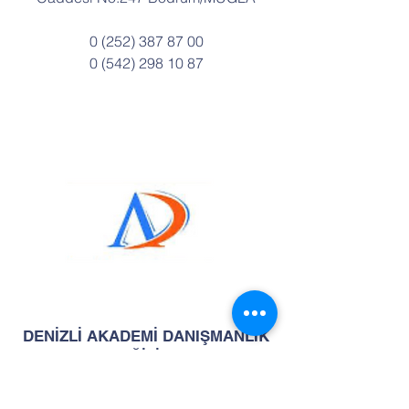
0 (252) 387 87 00
0 (542) 298 10 87
DENİZLİ AKADEMİ DANIŞMANLIK
EĞİTİM
Saraylar Mah. 2.Ticari Yol Cad. No.46