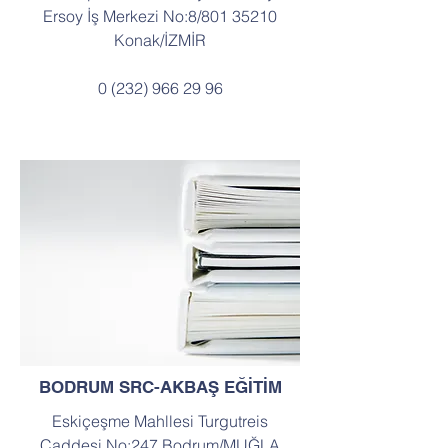
Ersoy İş Merkezi No:8/801 35210
Konak/İZMİR
0 (232) 966 29 96
BODRUM SRC-AKBAŞ EĞİTİM
Eskiçeşme Mahllesi Turgutreis
Caddesi No:247 Bodrum/MUĞLA