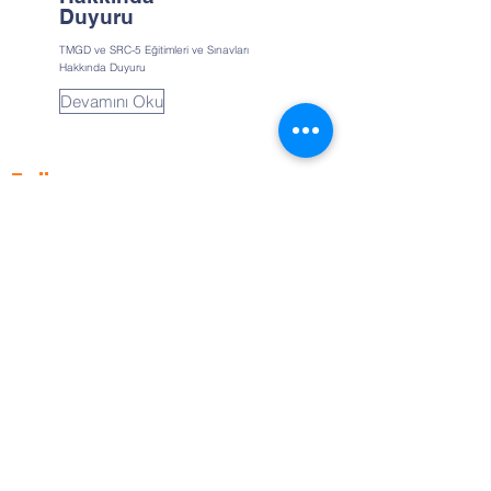
Duyuru
TMGD ve SRC-5 Eğitimleri ve Sınavları
Hakkında Duyuru
Devamını Oku
Follow us
TMEKDER Follow us on our social
media accounts for up-to-date
news.
contact us
Şifa Mahallesi, Kınık Sokak, No:9
Tuzlu/İSTANBUL
0 (530) 232 44 34