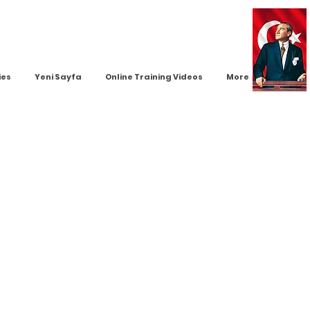
ies
Yeni Sayfa
Online Training Videos
More