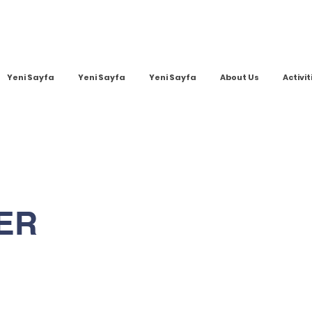
Yeni Sayfa
Yeni Sayfa
Yeni Sayfa
About Us
Activit
ER