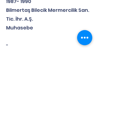
1987- 1990
Bilmertaş Bilecik Mermercilik San.
Tic. İhr. A.Ş.
Muhasebe
-
2005 yılında Mali Müşavirlik yetkisine
sahiptir. 2021 yılında TMEKDER
Yönetim Kurulu Başkan Yardımcısı ve
Sayman görevine getirilmiştir.
-
Follow us
TMEKDER Follow us on our social
media accounts for up-to-date
news.