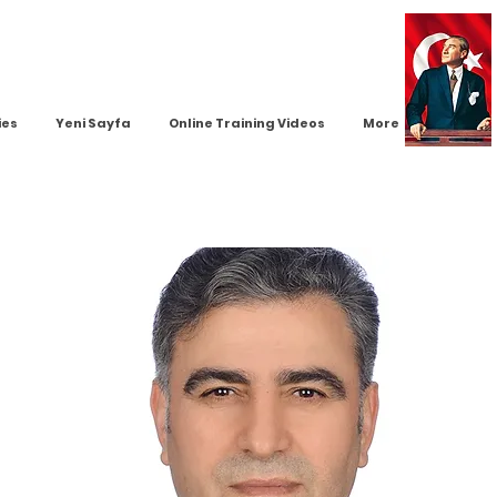
ies
Yeni Sayfa
Online Training Videos
More