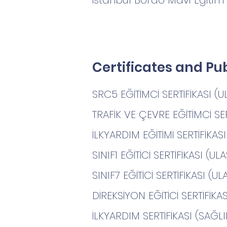
İstanbul Bordo Mavi Eğitim 
Certificates and Pu
SRC5 EĞİTİMCİ SERTİFİKASI (
TRAFİK VE ÇEVRE EĞİTİMCİ SER
İLKYARDIM EĞİTİMİ SERTİFİKAS
SINIF1 EĞİTİCİ SERTİFİKASI (
SINIF7 EĞİTİCİ SERTİFİKASI (
DİREKSİYON EĞİTİCİ SERTİFİKA
İLKYARDIM SERTİFİKASI (SAĞL