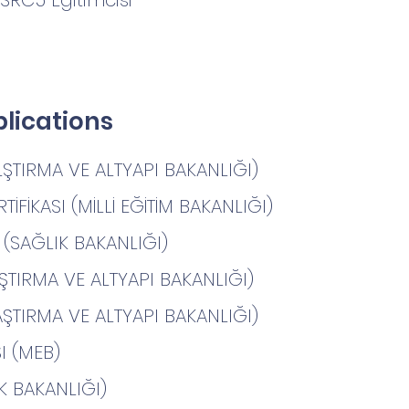
SRC5 Eğitimcisi
blications
ULŞTIRMA VE ALTYAPI BAKANLIĞI)
TİFİKASI (MİLLİ EĞİTİM BAKANLIĞI)
I (SAĞLIK BAKANLIĞI)
ULAŞTIRMA VE ALTYAPI BAKANLIĞI)
ULAŞTIRMA VE ALTYAPI BAKANLIĞI)
SI (MEB)
IK BAKANLIĞI)