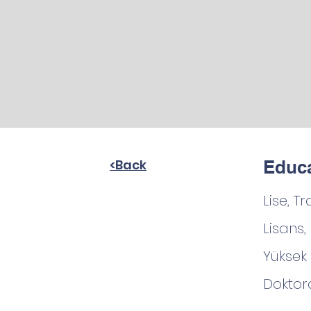
<Back
Educa
Lise, Tr
Lisans,
Yüksek
Doktora